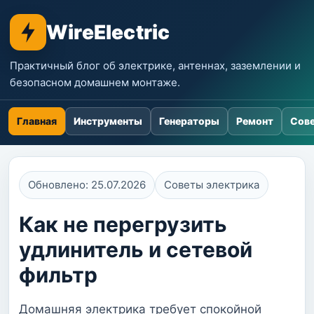
WireElectric
Практичный блог об электрике, антеннах, заземлении и
безопасном домашнем монтаже.
Главная
Инструменты
Генераторы
Ремонт
Сове
Обновлено: 25.07.2026
Советы электрика
Как не перегрузить
удлинитель и сетевой
фильтр
Домашняя электрика требует спокойной