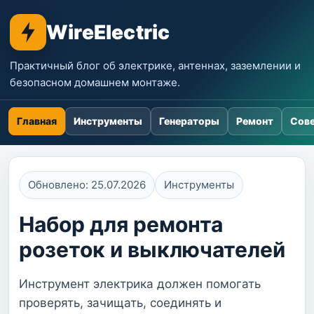
WireElectric
Практичный блог об электрике, антеннах, заземлении и
безопасном домашнем монтаже.
Главная
Инструменты
Генераторы
Ремонт
Сове
Обновлено: 25.07.2026
Инструменты
Набор для ремонта
розеток и выключателей
Инструмент электрика должен помогать
проверять, зачищать, соединять и