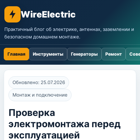
WireElectric
Практичный блог об электрике, антеннах, заземлении и
безопасном домашнем монтаже.
Главная
Инструменты
Генераторы
Ремонт
Сове
Обновлено: 25.07.2026
Монтаж и подключение
Проверка
электромонтажа перед
эксплуатацией